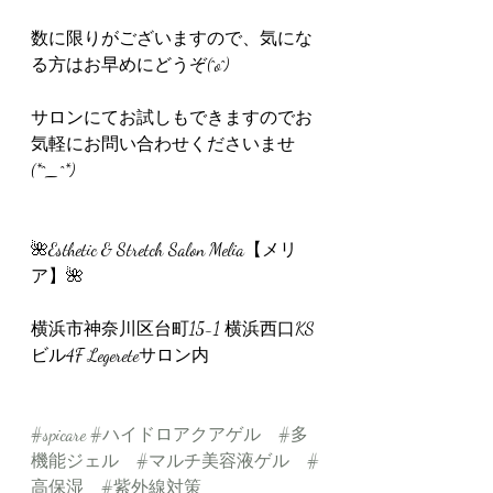
数に限りがございますので、気にな
る方はお早めにどうぞ(^o^)
サロンにてお試しもできますのでお
気軽にお問い合わせくださいませ
(*^_^*)
🌺Esthetic & Stretch Salon Melia【メリ
ア】🌺
横浜市神奈川区台町15-1 横浜西口KS
ビル4F Legereteサロン内
#spicare
#ハイドロアクアゲル
#多
機能ジェル
#マルチ美容液ゲル
#
高保湿
#紫外線対策