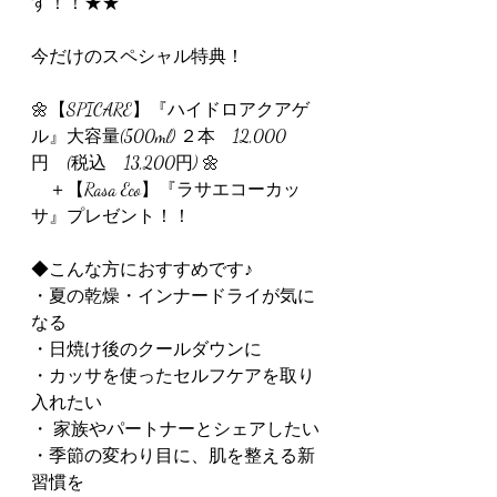
す！！★★
今だけのスペシャル特典！
🌼【SPICARE】『ハイドロアクアゲ
ル』大容量(500ml) ２本　12,000 
円　(税込　13,200円) 🌼
　＋【Rasa Eco】『ラサエコーカッ
サ』プレゼント！！
◆こんな方におすすめです♪
・夏の乾燥・インナードライが気に
なる
・日焼け後のクールダウンに
・カッサを使ったセルフケアを取り
入れたい
・ 家族やパートナーとシェアしたい
・季節の変わり目に、肌を整える新
習慣を