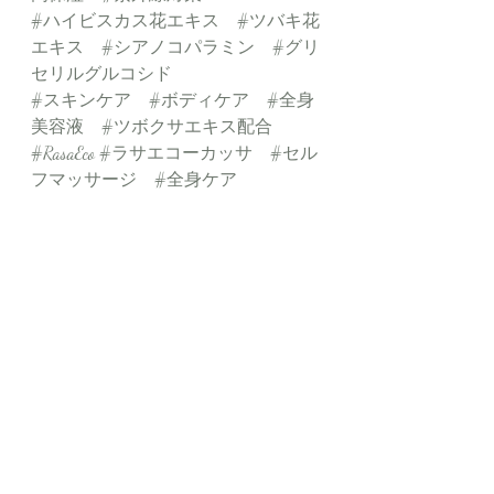
#ハイビスカス花エキス
#ツバキ花
エキス
#シアノコパラミン
#グリ
セリルグルコシド
#スキンケア
#ボディケア
#全身
美容液
#ツボクサエキス配合
#RasaEco
#ラサエコーカッサ
#セル
フマッサージ
#全身ケア
最新記事
すべて表示