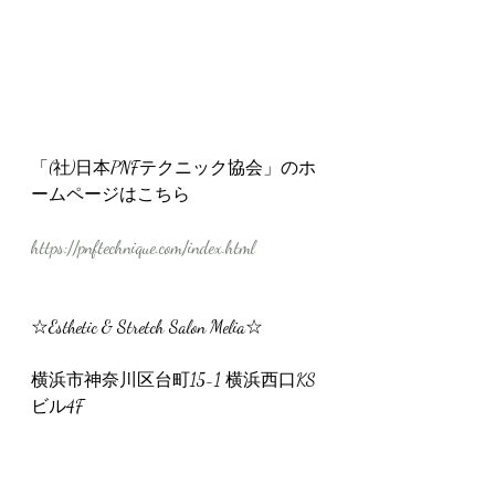
「(社)日本PNFテクニック協会」のホ
ームページはこちら
https://pnftechnique.com/index.html
☆Esthetic & Stretch Salon Melia☆
横浜市神奈川区台町15-1 横浜西口KS
ビル4F
Legereteサロン内