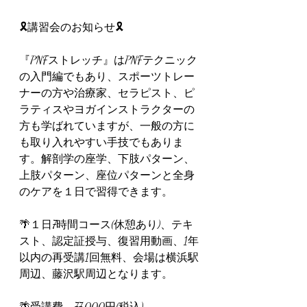
🎗️講習会のお知らせ🎗️
『PNFストレッチ』はPNFテクニック
の入門編でもあり、スポーツトレー
ナーの方や治療家、セラピスト、ピ
ラティスやヨガインストラクターの
方も学ばれていますが、一般の方に
も取り入れやすい手技でもありま
す。解剖学の座学、下肢パターン、
上肢パターン、座位パターンと全身
のケアを１日で習得できます。
🌴１日7時間コース(休憩あり)、テキ
スト、認定証授与、復習用動画、1年
以内の再受講1回無料、会場は横浜駅
周辺、藤沢駅周辺となります。
🌴受講費　77,000円(税込)