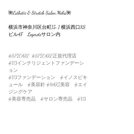
🌺Esthetic & Stretch Salon Melia🌺
横浜市神奈川区台町15-1 横浜西口KS
ビル4F　Legereteサロン内
#SPICARE
#SPICARE正規代理店
#V3インテリジェントファンデーシ
ョン
#V3ファンデーション
#イノスピキ
ュール
#美容針
#HARI美容
#エイ
ジングケア
#美容専売品
#サロン専売品
#V3
ファンデーション
#美容液ファン
デーション
#セミマット肌
#マット肌
#グロ
ウスピキュール
#横浜エステサロ