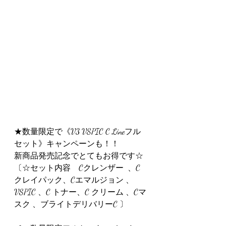
★数量限定で《V3 VSPIC C Lineフル
セット》キャンペーンも！！
新商品発売記念でとてもお得です☆
〔☆セット内容　Cクレンザー  、C
クレイパック、Cエマルジョン 、
VSPIC 、C トナー、C クリーム 、Cマ
スク 、ブライトデリバリーC 〕