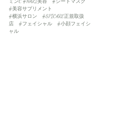
ミンC
#HARI美容
#シートマスク
#美容サプリメント
#横浜サロン
#SPICARE正規取扱
店
#フェイシャル
#小顔フェイシ
ャル
最新記事
すべて表示