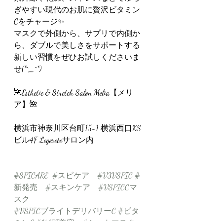
ぎやすい現代のお肌に贅沢ビタミン
Cをチャージ✨
マスクで外側から、サプリで内側か
ら、ダブルで美しさをサポートする
新しい習慣をぜひお試しくださいま
せ(*^_^*)
🌺Esthetic & Stretch Salon Melia【メリ
ア】🌺
横浜市神奈川区台町15-1 横浜西口KS
ビル4F Legereteサロン内
#SPICARE
#スピケア
#V3VSPIC
#
新発売
#スキンケア
#VSPICCマ
スク
#VSPICブライトデリバリーC
#ビタ