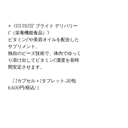
⭐️《V3 VSPIC ブライト デリバリー
C（栄養機能食品）》
ビタミンCや美容オイルを配合した
サプリメント。
独自のビーズ技術で、体内でゆっく
り溶け出してビタミンC濃度を長時
間安定させます。
　[ 1カプセル＋1タブレット×30包　
6,600円(税込) ］