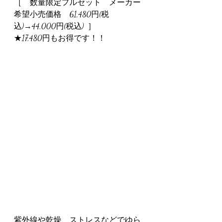
［　数量限定フルセット　メーカー
希望小売価格　61,480円(税
込)→44,000円(税込)  ］
★17,480円もお得です！！
紫外線や乾燥、ストレスなどでゆら