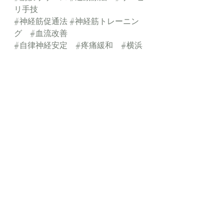
リ手技
#神経筋促通法
#神経筋トレーニン
グ
#血流改善
#自律神経安定
#疼痛緩和
#横浜
西口
#日本PNFテクニック協会
最新記事
すべて表示