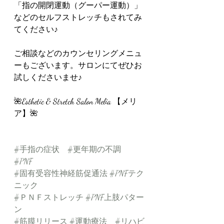
「指の開閉運動（グーパー運動）」
などのセルフストレッチもされてみ
てください♪
ご相談などのカウンセリングメニュ
ーもございます。サロンにてぜひお
試しくださいませ♪
🌺Esthetic & Stretch Salon Melia 【メリ
ア】🌺
#手指の症状
#更年期の不調
#PNF
#固有受容性神経筋促通法
#PNFテク
ニック
#ＰＮＦストレッチ
#PNF上肢パター
ン
#筋膜リリース
#運動療法
#リハビ