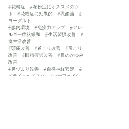
#花粉症
#花粉症にオススメのツ
ボ
#花粉症に効果的
#乳酸菌
#
ヨーグルト
#腸内環境
#免疫力アップ
#アレ
ルギー症状緩和
#生活習慣改善
#
食生活改善
#頭痛改善
#首こり改善
#肩こり
改善
#眼精疲労改善
#目のかゆみ
改善
#鼻づまり改善
#自律神経安定
#
ドライヘッドスパ
#小顔フェイシ
ャル
#横浜美容整体
#横浜ストレッチサ
ロン
#横浜リラクゼーションサロ
ン
#横浜フェイシャルサロン