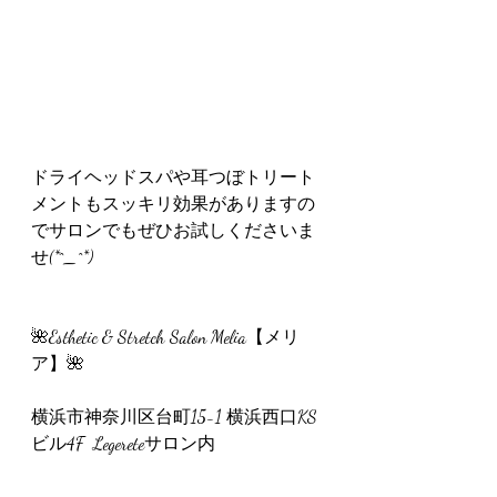
ドライヘッドスパや耳つぼトリート
メントもスッキリ効果がありますの
でサロンでもぜひお試しくださいま
せ(*^_^*)
🌺Esthetic & Stretch Salon Melia【メリ
ア】🌺
横浜市神奈川区台町15-1 横浜西口KS
ビル4F  Legereteサロン内