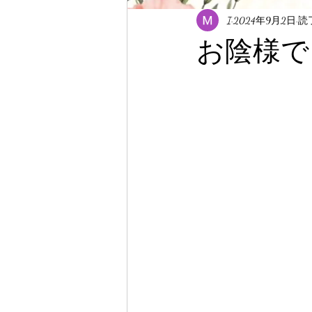
I
2024年9月2日
読
お陰様で