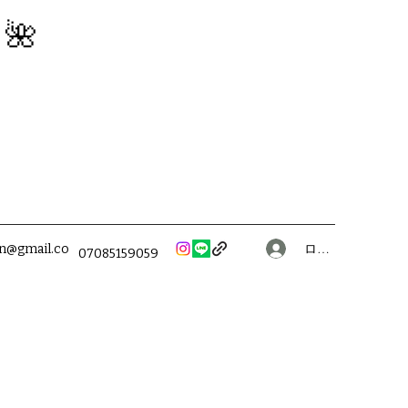
】🌺
ログイン
on@gmail.co
07085159059