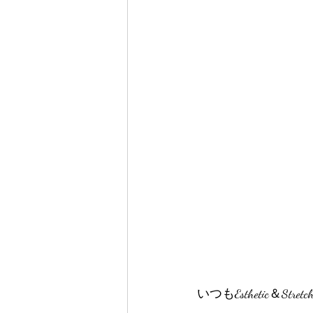
いつもEsthetic＆S