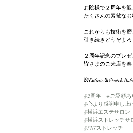
お陰様で２周年を迎
たくさんの素敵なお客
これからも技術を磨
引き続きどうぞよろ
２周年記念のプレゼ
皆さまのご来店を楽し
🌺Esthetic＆Stretch Sal
#2周年
#ご愛顧あ
#心より感謝申し上
#横浜エステサロン
#横浜ストレッチサ
#PNFストレッチ