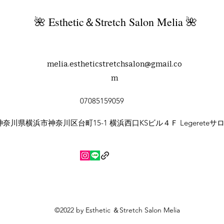
知ら
🌺 Esthetic＆Stretch Salon Melia 🌺
melia.estheticstretchsalon@gmail.co
m
07085159059
神奈川県横浜市神奈川区台町15-1 横浜西口KSビル４Ｆ Legereteサ
©2022 by Esthetic ＆Stretch Salon Melia