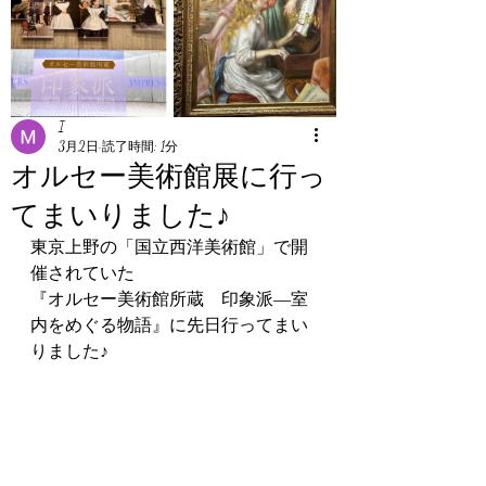
I
3月2日
読了時間: 1分
オルセー美術館展に行っ
てまいりました♪
東京上野の「国立西洋美術館」で開
催されていた
『オルセー美術館所蔵　印象派―室
内をめぐる物語』に先日行ってまい
りました♪