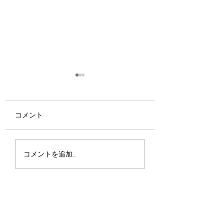
コメント
京都・宇治で味わう夏
📢【Tsuji 式「P
コメントを追加…
のご褒美
ニック」講習会ス
ュールのお知らせ