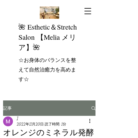
​🌺 Esthetic＆Stretch
Salon 【Melia メリ
ア】🌺
☆お身体のバランスを整
えて自然治癒力を高めま
す☆
記事
I
2022年11月20日
読了時間: 1分
オレンジのミネラル発酵