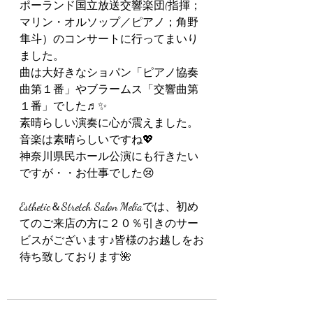
ポーランド国立放送交響楽団(指揮；
マリン・オルソップ／ピアノ；角野
隼斗）のコンサートに行ってまいり
ました。
曲は大好きなショパン「ピアノ協奏
曲第１番」やブラームス「交響曲第
１番」でした♬✨
素晴らしい演奏に心が震えました。
音楽は素晴らしいですね💖
神奈川県民ホール公演にも行きたい
ですが・・お仕事でした😢
Esthetic＆Stretch Salon Meliaでは、初め
てのご来店の方に２０％引きのサー
ビスがございます♪皆様のお越しをお
待ち致しております🌺