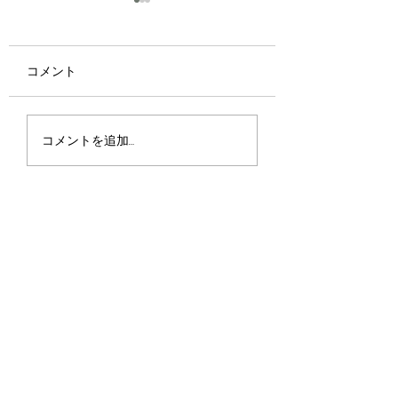
コメント
京都・宇治で味わう夏
📢【Tsuji 式「P
コメントを追加…
のご褒美
ニック」講習会ス
ュールのお知らせ