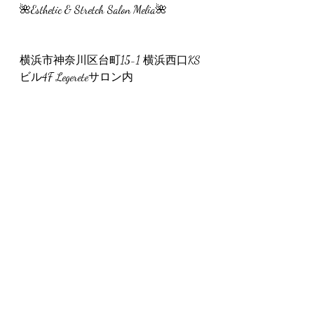
🌺Esthetic & Stretch Salon Melia🌺
横浜市神奈川区台町15-1 横浜西口KS
ビル4F Legereteサロン内
インスタグラム　melia_esthe0902
#クリスマスリース
#クリスマスリ
ース作り
#オーナメント
#カフェ
ランチ
#アロマトリートメント
#リンパマ
ッサージ
#ホットストーン
#リラクゼーション効果
#ハワイア
ンロミロミ
#横浜アロマトリート