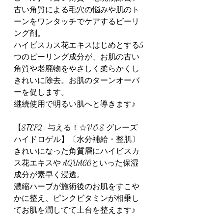
古い角質による毛穴の悩みや肌のト
ーンをワンタッチでケアするビーリ
ング剤。
ハイビスカス花エキスはじめとする5
つのピーリング成分が、お肌の古い
角質や老廃物をやさしく柔らかくし
きれいに除去。お肌のターンオーバ
ーを促します。
継続使用で明るい肌へと導きます♪
【STEP2 : 与える！☆V.O.S グレーズ
ハイドロゲル】〔水分補給・整肌〕
きれいになった角質層にハイビスカ
ス花エキスや AQUAGGといった保湿
成分が素早く浸透。
濃縮ハーブが施術後のお肌をすこや
かに整え、ピンクビタミンが相乗し
てお肌を潤してて土台を整えます♪