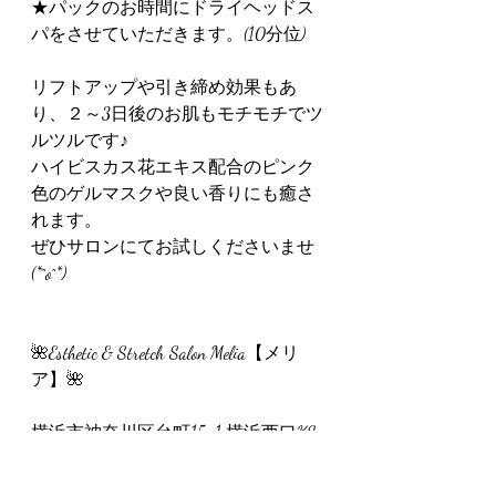
★パックのお時間にドライヘッドス
パをさせていただきます。(10分位)
リフトアップや引き締め効果もあ
り、２～3日後のお肌もモチモチでツ
ルツルです♪
ハイビスカス花エキス配合のピンク
色のゲルマスクや良い香りにも癒さ
れます。
ぜひサロンにてお試しくださいませ
(*^o^*)
🌺Esthetic & Stretch Salon Melia【メリ
ア】🌺
横浜市神奈川区台町15-1 横浜西口KS
ビル4F　Legereteサロン内