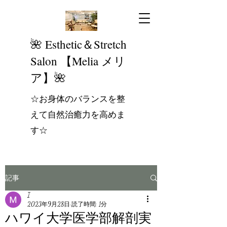
​🌺 Esthetic＆Stretch
Salon 【Melia メリ
ア】🌺
☆お身体のバランスを整
えて自然治癒力を高めま
す☆
記事
I
2023年9月28日
読了時間: 1分
ハワイ大学医学部解剖実