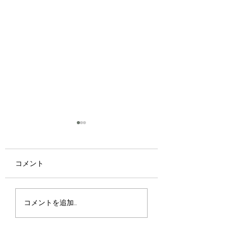
コメント
京都・宇治で味わう夏
📢【Tsuji 式「P
コメントを追加…
のご褒美
ニック」講習会ス
ュールのお知らせ