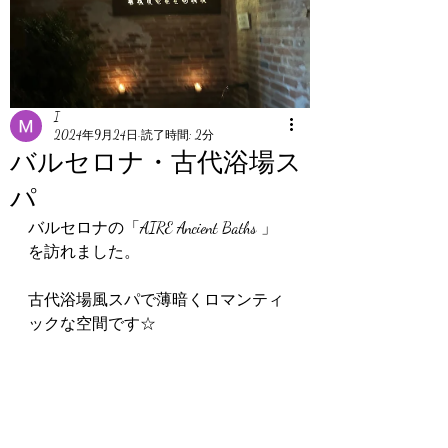
I
2024年9月24日
読了時間: 2分
バルセロナ・古代浴場ス
パ
バルセロナの「AIRE Ancient Baths 」
を訪れました。
古代浴場風スパで薄暗くロマンティ
ックな空間です☆