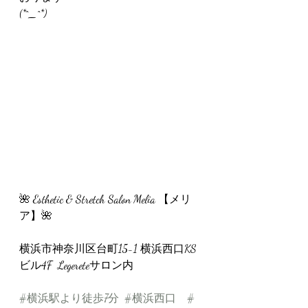
(*^_^*)
🌺 Esthetic & Stretch Salon Melia 【メリ
ア】🌺
横浜市神奈川区台町15-1 横浜西口KS
ビル4F  Legereteサロン内
#横浜駅より徒歩7分
#横浜西口
#