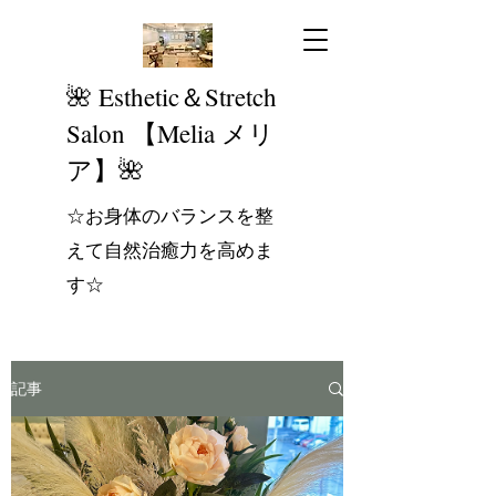
​🌺 Esthetic＆Stretch
Salon 【Melia メリ
ア】🌺
☆お身体のバランスを整
えて自然治癒力を高めま
す☆
記事