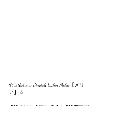
☆Esthetic & Stretch Salon Melia【メリ
ア】☆
横浜市神奈川区台町15-1 横浜西口KS
ビル4F　Legereteサロン内
#国際女性デー