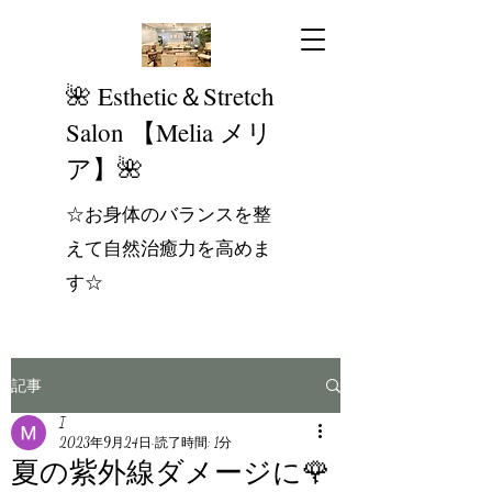
​🌺 Esthetic＆Stretch
Salon 【Melia メリ
ア】🌺
☆お身体のバランスを整
えて自然治癒力を高めま
す☆
記事
I
2023年9月24日
読了時間: 1分
夏の紫外線ダメージに🌹