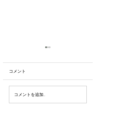
コメント
京都・宇治で味わう夏
📢【Tsuji 式「P
コメントを追加…
のご褒美
ニック」講習会ス
ュールのお知らせ