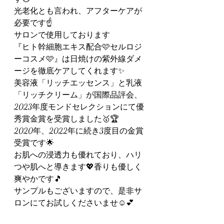
光老化とも言われ、アフターケアが
必要です☝️
サロンで使用しております
『ヒト幹細胞エキス配合🩷セルロジ
ーコスメ🩷』は日焼けの紫外線ダメ
ージを徹底ケアしてくれます✨
美容液「リッチエッセンス」と乳液
「リッチクリーム」が国際品評会、
2023年度モンドセレクションにて優
秀賞金賞を受賞しました🥇🏆
2020年、2022年に続き3度目の金賞
受賞です🌟
お肌への浸透力も優れており、ハリ
つや肌へと導きます💖香りも優しく
爽やかです🎵
サンプルもございますので、是非サ
ロンにてお試しくださいませ☺️💕