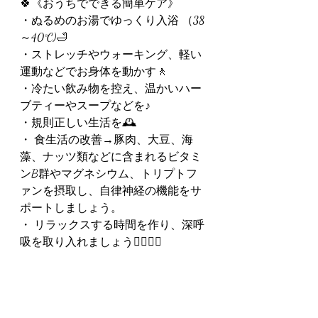
🍀《おうちでできる簡単ケア》
・ぬるめのお湯でゆっくり入浴 （38
～40°C)🛁
・ストレッチやウォーキング、軽い
運動などでお身体を動かす🚶
・冷たい飲み物を控え、温かいハー
ブティーやスープなどを♪
・規則正しい生活を🕰️
・ 食生活の改善→豚肉、大豆、海
藻、ナッツ類などに含まれるビタミ
ンB群やマグネシウム、トリプトフ
ァンを摂取し、自律神経の機能をサ
ポートしましょう。
・ リラックスする時間を作り、深呼
吸を取り入れましょう😮‍💨🧘‍♀️