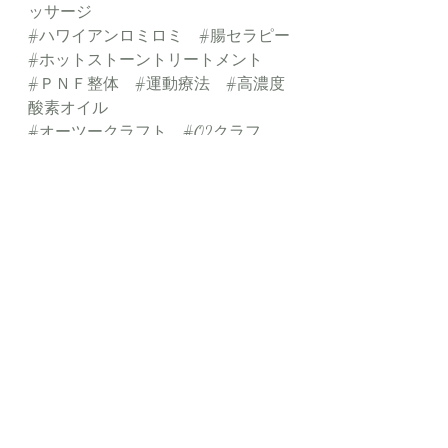
ッサージ
#ハワイアンロミロミ
#腸セラピー
#ホットストーントリートメント
#ＰＮＦ整体
#運動療法
#高濃度
酸素オイル
#オーツークラフト
#O2クラフ
ト
#ハーバルボディビューティオ
イル
最新記事
すべて表示