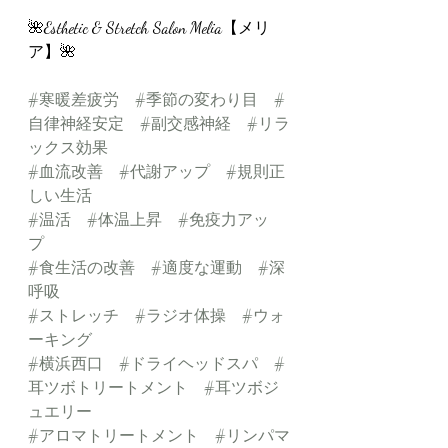
🌺Esthetic & Stretch Salon Melia【メリ
ア】🌺
#寒暖差疲労
#季節の変わり目
#
自律神経安定
#副交感神経
#リラ
ックス効果
#血流改善
#代謝アップ
#規則正
しい生活
#温活
#体温上昇
#免疫力アッ
プ
#食生活の改善
#適度な運動
#深
呼吸
#ストレッチ
#ラジオ体操
#ウォ
ーキング
#横浜西口
#ドライヘッドスパ
#
耳ツボトリートメント
#耳ツボジ
ュエリー
#アロマトリートメント
#リンパマ