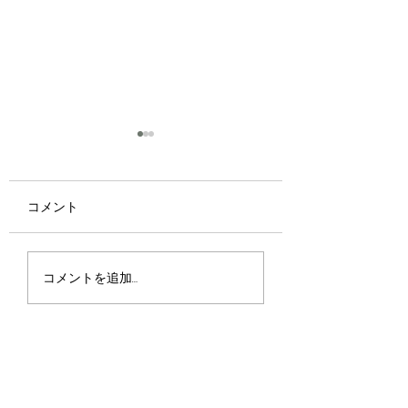
コメント
京都・宇治で味わう夏
📢【Tsuji 式「P
コメントを追加…
のご褒美
ニック」講習会ス
ュールのお知らせ