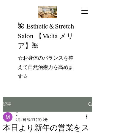
​🌺 Esthetic＆Stretch
Salon 【Melia メリ
ア】🌺
☆お身体のバランスを整
えて自然治癒力を高めま
す☆
記事
I
1月4日
読了時間: 1分
本日より新年の営業をス