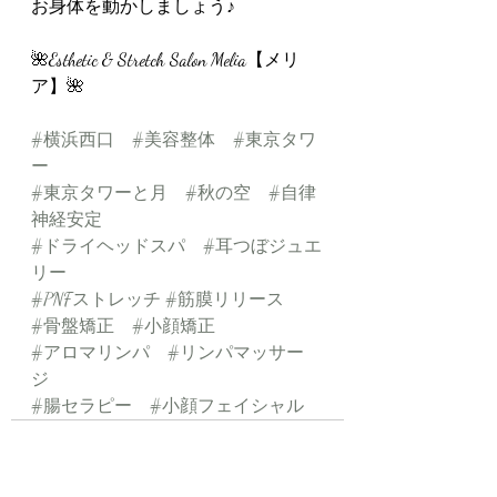
お身体を動かしましょう♪
🌺Esthetic & Stretch Salon Melia【メリ
ア】🌺
#横浜西口
#美容整体
#東京タワ
ー
#東京タワーと月
#秋の空
#自律
神経安定
#ドライヘッドスパ
#耳つぼジュエ
リー
#PNFストレッチ
#筋膜リリース
#骨盤矯正
#小顔矯正
#アロマリンパ
#リンパマッサー
ジ
#腸セラピー
#小顔フェイシャル