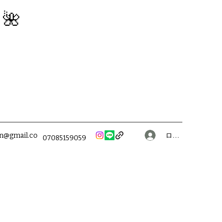
】🌺
ログイン
on@gmail.co
07085159059