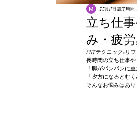
I
5月17日
読了時間: 
立ち仕事
み・疲労
PNFテクニック×リ
長時間の立ち仕事や
「脚がパンパンに重
「夕方になるとむく
そんなお悩みはあり