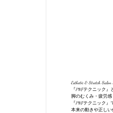
Esthetic & Stretch
『PNFテクニック
脚のむくみ・疲労感
『PNFテクニック
本来の動きや正しい