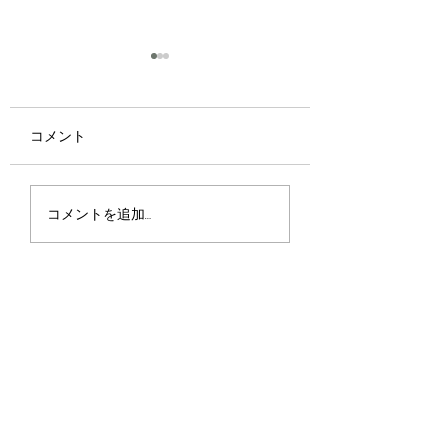
コメント
京都・宇治で味わう夏
📢【Tsuji 式「P
コメントを追加…
のご褒美
ニック」講習会ス
ュールのお知らせ