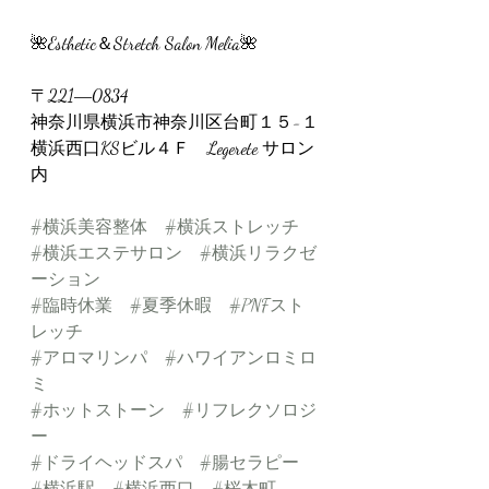
🌺Esthetic＆Stretch Salon Melia🌺
〒221―0834
神奈川県横浜市神奈川区台町１５−１
横浜西口KSビル４Ｆ　Legerete サロン
内
#横浜美容整体
#横浜ストレッチ
#横浜エステサロン
#横浜リラクゼ
ーション
#臨時休業
#夏季休暇
#PNFスト
レッチ
#アロマリンパ
#ハワイアンロミロ
ミ
#ホットストーン
#リフレクソロジ
ー
#ドライヘッドスパ
#腸セラピー
#横浜駅
#横浜西口
#桜木町