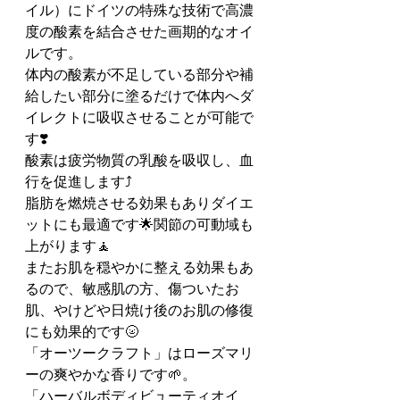
イル）にドイツの特殊な技術で高濃
度の酸素を結合させた画期的なオイ
ルです。
体内の酸素が不足している部分や補
給したい部分に塗るだけで体内へダ
イレクトに吸収させることが可能で
す❣️
酸素は疲労物質の乳酸を吸収し、血
行を促進します⤴️
脂肪を燃焼させる効果もありダイエ
ットにも最適です🌟関節の可動域も
上がります🧘
またお肌を穏やかに整える効果もあ
るので、敏感肌の方、傷ついたお
肌、やけどや日焼け後のお肌の修復
にも効果的です🌝
「オーツークラフト」はローズマリ
ーの爽やかな香りです🌱。
「ハーバルボディビューティオイ