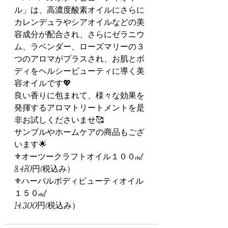
ル」は、高濃度酸素オイルにさらに
カレンデュラやシアオイルなどの美
容成分が配合され、さらにゼラニウ
ム、ラベンダー、ローズマリーの３
つのアロマがプラスされ、お肌とボ
ディをヘルシービューティに導く美
容オイルです💖
良い香りに包まれて、様々な効果を
発揮するアロマトリートメントを是
非お試しくださいませ🥰
サンプルやホームケアの商品もござ
います🌟
⚜️オーツークラフトオイル１００ml
8,470円(税込み）
⚜️ハーバルボディビューティオイル
１５０ml
14,300円(税込み）