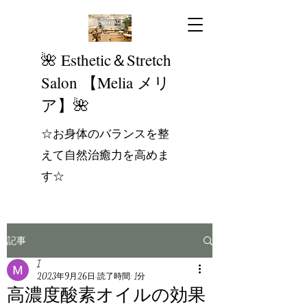
​🌺 Esthetic＆Stretch
Salon 【Melia メリ
ア】🌺
☆お身体のバランスを整
えて自然治癒力を高めま
す☆
記事
I
2023年9月26日
読了時間: 1分
高濃度酸素オイルの効果