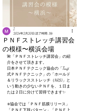
I
2024年2月20日
読了時間: 1分
ＰＮＦストレッチ講習会
の模様〜横浜会場
🌺「ＰＮＦストレッチ講習会」の紹
介をさせて頂きます。
日本ＰＮＦテクニック協会の「Tsuji
式ＰＮＦテクニック」の「ホールド
＆リラックスストレッチ（HRS)」と
いう動きの少ないＰＮＦを、１日ま
たは２日に分けて習得できます✨
✳️協会では「ＰＮＦ筋膜リリース」
「ＰＮＦ下肢パターン」「ＰＮＦ上