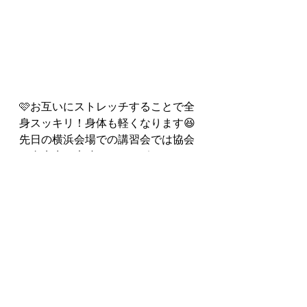
🩷お互いにストレッチすることで全
身スッキリ！身体も軽くなります😆
先日の横浜会場での講習会では協会
の金先生の素晴らしいサポートで３
人の受講生の方もしっかり技術を習
得されました✨
認定おめでとうございます🎊❣️