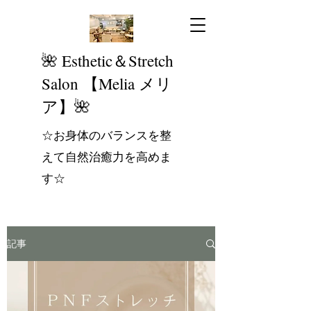
​🌺 Esthetic＆Stretch
Salon 【Melia メリ
ア】🌺
☆お身体のバランスを整
えて自然治癒力を高めま
す☆
記事