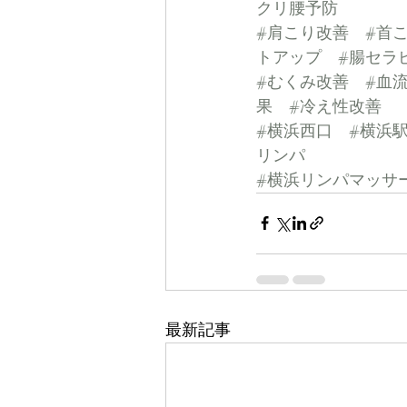
クリ腰予防
#肩こり改善
#首
トアップ
#腸セラ
#むくみ改善
#血
果
#冷え性改善
#横浜西口
#横浜
リンパ
#横浜リンパマッサ
最新記事