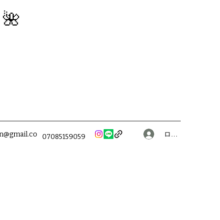
】🌺
ログイン
on@gmail.co
07085159059