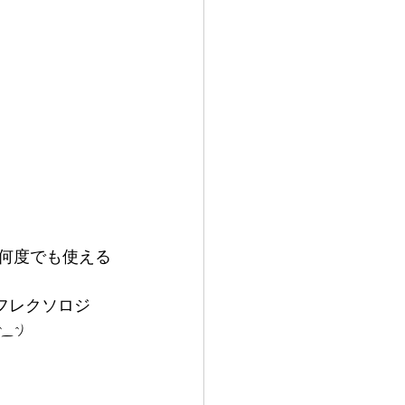
で何度でも使える
フレクソロジ
^)