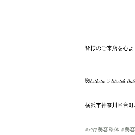
皆様のご来店を心よりお
🌺Esthetic & Stretch Sa
横浜市神奈川区台町15-
#PNF美容整体
#美