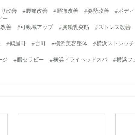
こり改善
#腰痛改善
#頭痛改善
#姿勢改善
#ボデ
ピー
流改善
#可動域アップ
#胸鎖乳突筋
#ストレス改善
駅
#鶴屋町
#台町
#横浜美容整体
#横浜ストレッチ
ージ
#腸セラピー
#横浜ドライヘッドスパ
#横浜フ