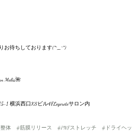
待ちしております(*^_^*)
lon Melia🌺
1 横浜西口KSビル4FLegereteサロン内
容整体
#筋膜リリース
#PNFストレッチ
#ドライヘッ