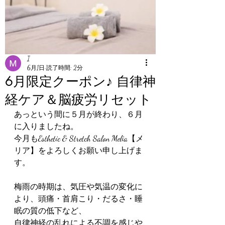
I
6月1日
読了時間: 2分
6月限定クーポン♪ 自律神
経ケア＆脳疲労リセット
あっという間に５月が終わり、６月
に入りましたね。
今月もEsthetic & Stretch Salon Melia【メ
リア】をよろしくお願い申し上げま
す。
梅雨の時期は、気圧や気温の変化に
より、頭痛・首肩こり・だるさ・睡
眠の質の低下など、
自律神経の乱れによる不調を感じや