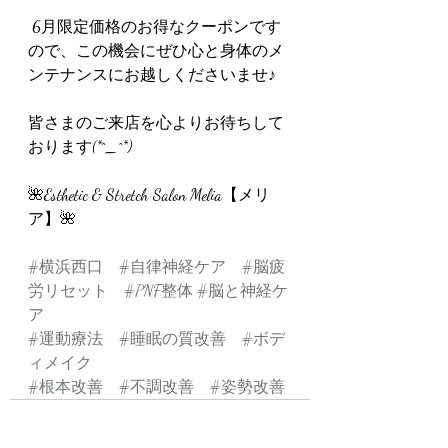
 6月限定価格のお得なクーポンです
ので、この機会にぜひ心と身体のメ
ンテナンスにお越しくださいませ♪
皆さまのご来店を心よりお待ちして
おります(*^_^*)
🌺Esthetic & Stretch Salon Melia【メリ
ア】🌺
#横浜西口
#自律神経ケア
#脳疲
労リセット
#PNF整体
#脳と神経ケ
ア
#運動療法
#睡眠の質改善
#ボデ
ィメイク
#根本改善
#不調改善
#姿勢改善