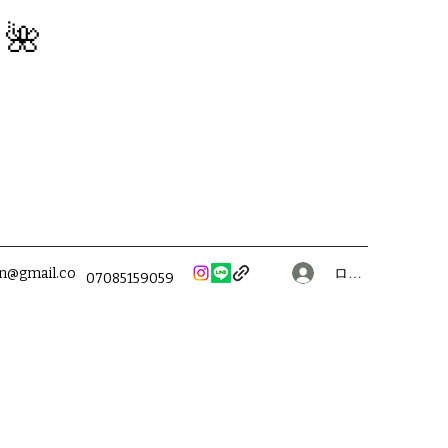
】🌺
ログイン
on@gmail.co
07085159059