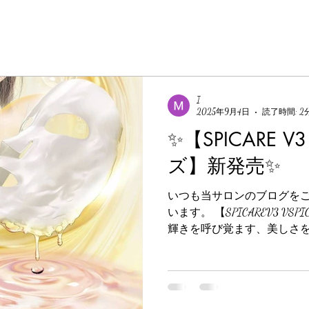
I
2025年9月4日
読了時間: 2
✨【SPICARE V
ズ】新発売✨
いつも当サロンのブログを
います。 【SPICAREV3 
輝きを呼び覚ます、美しさを
テムが本日より発売されました！！
ク》...