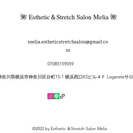
🌺 Esthetic＆Stretch Salon Melia 🌺
melia.estheticstretchsalon@gmail.co
m
07085159059
神奈川県横浜市神奈川区台町15-1 横浜西口KSビル４Ｆ Legereteサ
©2022 by Esthetic ＆Stretch Salon Melia