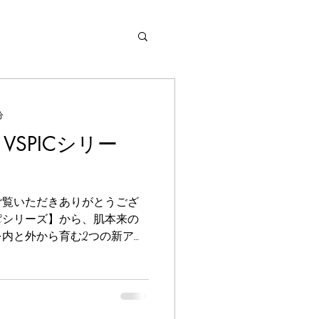
分
3 VSPICシリー
ご覧いただきありがとうござ
VSPICシリーズ】から、肌本来の
内と外から育む2つの新アイ
 ⭐️《V3 VSPIC Cマス