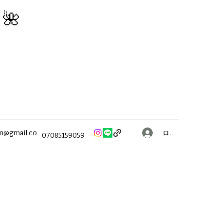
】🌺
ログイン
on@gmail.co
07085159059