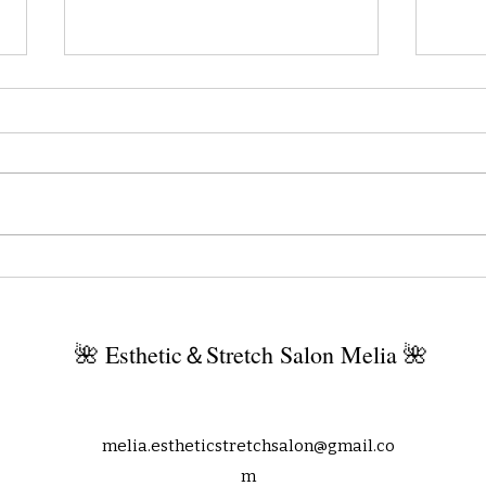
京都・宇治で味わう夏のご褒
📢【
美
ク」
知ら
🌺 Esthetic＆Stretch Salon Melia 🌺
melia.estheticstretchsalon@gmail.co
m