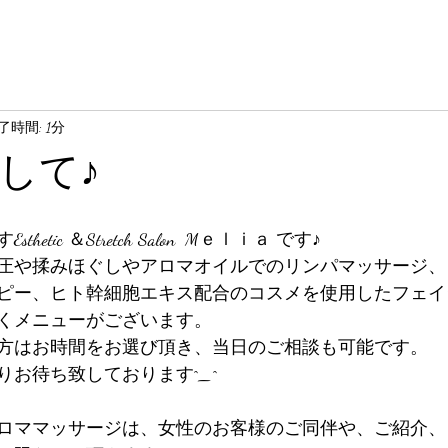
了時間: 1分
して♪
etic ＆Stretch Salon  Mｅｌｉａ です♪
圧や揉みほぐしやアロマオイルでのリンパマッサージ、
ピー、ヒト幹細胞エキス配合のコスメを使用したフェイ
くメニューがございます。
方はお時間をお選び頂き、当日のご相談も可能です。
お待ち致しております^⁠_⁠^
ロママッサージは、女性のお客様のご同伴や、ご紹介、